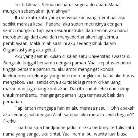
“ini tidak pas. Semua ini harus segera di robah. Mana
mungkin sebanyak ini jumlahnya!”
Itu lah kata-kata yang menyebalkan yang membuat aku
sedikit merasa kesal. Padahal aku sudah merincinya dengan
serinci mungkin. Tapi yaa sesuai instruksi dari senior, aku harus
merobah lagi dari awal dan menyederhanakan lagi semua
pembiayaan. Maklumlah saat ini aku sedang sibuk dalam
Organisasi yang aku geluti.
Aku yang saat ini kuliah di salah satu Universitas swasta di
Bengkulu tinggal bersama dengan paman. Yaa.. keputusan untuk
tinggal bersama paman itu aku ambil mengingat kondisi
keekonomian keluarga yang tidak memungkinkan kalau aku harus
mengekos. Yaa.. setidaknya aku tidak lagi memikirkan uang
makan dan juga uang kontrakan. Dan itu sudah lebih dari cukup
untuk membantu, mengingat paman juga termasuk baik dan
perhatian.
Tapi entah mengapa hari ini aku merasa risau. “ Ohh apakah
aku sedang jauh dengan Allah sampai aku merasa sedih begini??”
Fikirku..
Tiba-tiba saja handphone jadul milikku berbunyi tertulis satu
nama yang sangat aku cintai. Yaa.. nama Ibu, wanita luar biasa