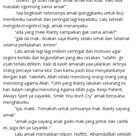
“Udahh.. gx usah nangis. Anak amak kan kuat. Kalo ada
masalah ngomong sama amak”
Yaa begitulah seterusnya amak (panggilanku untuk ibu)
memberiku nasehat dan semngat lagi kepadaku. Lalu setelah
mengobrol-ngobrol lagi, amak menanyaiku:
“ada yang maw Rianty sampaikan gak sama amak?”
“gak da mak.. doakan saja Rianty selalu sehat dan Selamat
selama perkuliahan. Aminn”
Lalu amak lagi-lagi meberi semngat dan motivasi agar
segera berlalu dari kegundahan yang aku rasakan. “udahh.. gx
usah terlalu difikirin. Kalo di kasih amanah yaa jalankan. Artinya
orang percaya sama kita. Dan kamu pasti bisa menjalankanya
dengan baik. Yakinlah, Allah selalu menolong orang-orang yang
menolong agama Allah. Tohh yang Rianty lakukan sekarang ini
kan dalam rangka menolong Agama Allah juga. Keep Patient,
Always Spirit ya sayankk.. Smile You don’t Cry” amak berusaha
menghiburku.
“iya, makk.. Trimaksih untuk semuanya mak. Rianty sayang
amak”
“amak juga sayang anak gadis mak yang pintar dan cantik
ini. Jaga diri ya sayankk..”
Lalu amak mematikan telpon. Huffttt.. Alhamdulillah setelah