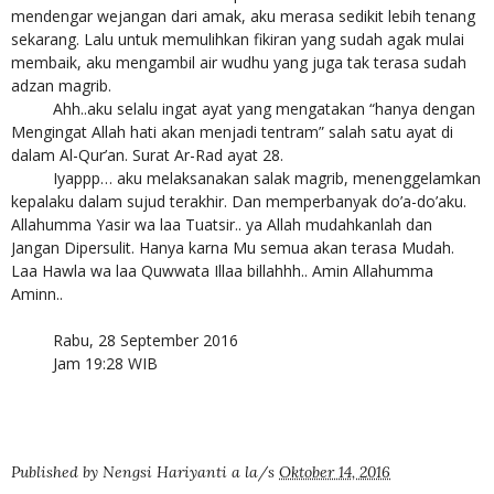
mendengar wejangan dari amak, aku merasa sedikit lebih tenang
sekarang. Lalu untuk memulihkan fikiran yang sudah agak mulai
membaik, aku mengambil air wudhu yang juga tak terasa sudah
adzan magrib.
Ahh..aku selalu ingat ayat yang mengatakan “hanya dengan
Mengingat Allah hati akan menjadi tentram” salah satu ayat di
dalam Al-Qur’an. Surat Ar-Rad ayat 28.
Iyappp… aku melaksanakan salak magrib, menenggelamkan
kepalaku dalam sujud terakhir. Dan memperbanyak do’a-do’aku.
Allahumma Yasir wa laa Tuatsir.. ya Allah mudahkanlah dan
Jangan Dipersulit. Hanya karna Mu semua akan terasa Mudah.
Laa Hawla wa laa Quwwata Illaa billahhh.. Amin Allahumma
Aminn..
Rabu, 28 September 2016
Jam 19:28 WIB
Published by
Nengsi Hariyanti
a la/s
Oktober 14, 2016