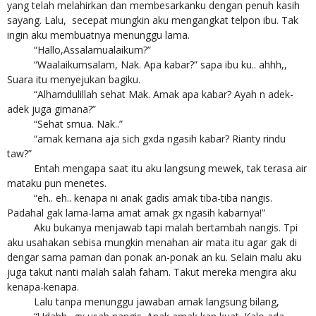
yang telah melahirkan dan membesarkanku dengan penuh kasih
sayang. Lalu, secepat mungkin aku mengangkat telpon ibu. Tak
ingin aku membuatnya menunggu lama.
“Hallo,Assalamualaikum?”
“Waalaikumsalam, Nak. Apa kabar?” sapa ibu ku.. ahhh,,
Suara itu menyejukan bagiku.
“Alhamdulillah sehat Mak. Amak apa kabar? Ayah n adek-
adek juga gimana?”
“Sehat smua. Nak..”
“amak kemana aja sich gxda ngasih kabar? Rianty rindu
taw?”
Entah mengapa saat itu aku langsung mewek, tak terasa air
mataku pun menetes.
“eh.. eh.. kenapa ni anak gadis amak tiba-tiba nangis.
Padahal gak lama-lama amat amak gx ngasih kabarnya!”
Aku bukanya menjawab tapi malah bertambah nangis. Tpi
aku usahakan sebisa mungkin menahan air mata itu agar gak di
dengar sama paman dan ponak an-ponak an ku. Selain malu aku
juga takut nanti malah salah faham. Takut mereka mengira aku
kenapa-kenapa.
Lalu tanpa menunggu jawaban amak langsung bilang,