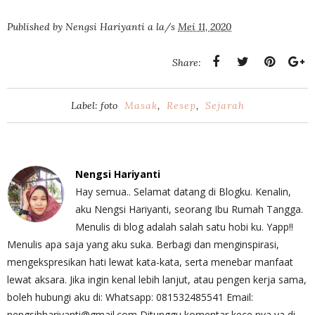
Published by
Nengsi Hariyanti
a la/s
Mei 11, 2020
Share:
Label: foto
Masak
,
Resep
,
Sejarah
Nengsi Hariyanti
Hay semua.. Selamat datang di Blogku. Kenalin,
aku Nengsi Hariyanti, seorang Ibu Rumah Tangga.
Menulis di blog adalah salah satu hobi ku. Yapp!!
Menulis apa saja yang aku suka. Berbagi dan menginspirasi,
mengekspresikan hati lewat kata-kata, serta menebar manfaat
lewat aksara. Jika ingin kenal lebih lanjut, atau pengen kerja sama,
boleh hubungi aku di: Whatsapp: 081532485541 Email:
nengsihhariyanti@gmail.com Ditunggu komentar kece nya ya di