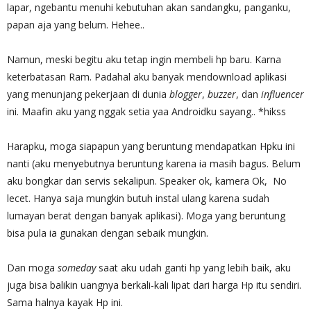
lapar, ngebantu menuhi kebutuhan akan sandangku, panganku,
papan aja yang belum. Hehee..
Namun, meski begitu aku tetap ingin membeli hp baru. Karna
keterbatasan Ram. Padahal aku banyak mendownload aplikasi
yang menunjang pekerjaan di dunia
blogger
,
buzzer
, dan
influencer
ini. Maafin aku yang nggak setia yaa Androidku sayang.. *hikss
Harapku, moga siapapun yang beruntung mendapatkan Hpku ini
nanti (aku menyebutnya beruntung karena ia masih bagus. Belum
aku bongkar dan servis sekalipun. Speaker ok, kamera Ok, No
lecet. Hanya saja mungkin butuh instal ulang karena sudah
lumayan berat dengan banyak aplikasi). Moga yang beruntung
bisa pula ia gunakan dengan sebaik mungkin.
Dan moga
someday
saat aku udah ganti hp yang lebih baik, aku
juga bisa balikin uangnya berkali-kali lipat dari harga Hp itu sendiri.
Sama halnya kayak Hp ini.