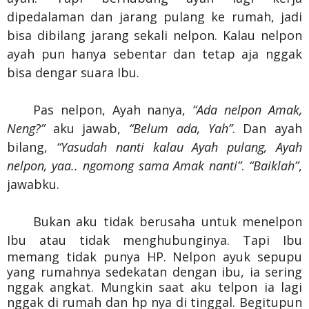
dipedalaman dan jarang pulang ke rumah, jadi
bisa dibilang jarang sekali nelpon. Kalau nelpon
ayah pun hanya sebentar dan tetap aja nggak
bisa dengar suara Ibu.
Pas nelpon, Ayah nanya,
“Ada nelpon Amak,
Neng?”
aku jawab,
“Belum ada, Yah”
. Dan ayah
bilang,
“Yasudah nanti kalau Ayah pulang, Ayah
nelpon, yaa.. ngomong sama Amak nanti”
.
“Baiklah”
,
jawabku.
Bukan aku tidak berusaha untuk menelpon
I
bu atau ti
dak menghubunginya.
Tapi Ibu
memang tidak punya HP. Nelpon ayuk sepupu
yang rumahnya sedekatan dengan ibu, ia sering
nggak angkat. Mungkin saat aku telpon ia lagi
nggak di rumah dan hp nya di tinggal. Begitupun