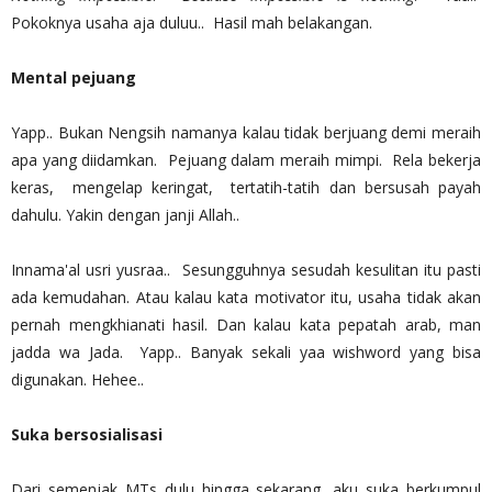
Pokoknya usaha aja duluu.. Hasil mah belakangan.
Mental pejuang
Yapp.. Bukan Nengsih namanya kalau tidak berjuang demi meraih
apa yang diidamkan. Pejuang dalam meraih mimpi. Rela bekerja
keras, mengelap keringat, tertatih-tatih dan bersusah payah
dahulu. Yakin dengan janji Allah..
Innama'al usri yusraa.. Sesungguhnya sesudah kesulitan itu pasti
ada kemudahan. Atau kalau kata motivator itu, usaha tidak akan
pernah mengkhianati hasil. Dan kalau kata pepatah arab, man
jadda wa Jada. Yapp.. Banyak sekali yaa wishword yang bisa
digunakan. Hehee..
Suka bersosialisasi
Dari semenjak MTs dulu hingga sekarang, aku suka berkumpul